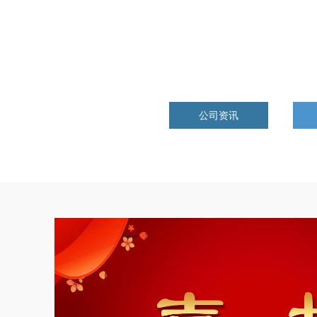
公司资讯
白内障
深耕儿科用药评价，莱
！
儿健脾消食颗粒” 获
发布日期： 2026-06-01