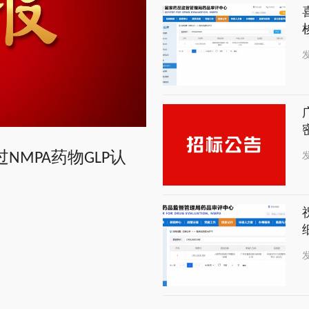
有限公司三期项目实验仪器
发
有限公司三期项目实验仪器
发
MPA药物GLP认
航“标本序贯”中药复方茯
源颗粒顺利获批临床
发