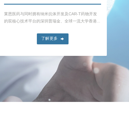
莱恩医药与同时拥有纳⽶抗体开发及CAR-T药物开发
莱
的双核⼼技术平台的深圳普瑞⾦、全球⼀流⼤学⾹港...
临床
了解更多