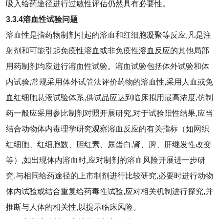
吸入给药途径进行过敏性评估仍然具有必要性。
3.3.4
溶血性试验问题
溶血性是指药物制剂引起的溶血和红细胞凝聚等反应,凡是注
射剂和可能引起免疫性溶血或非免疫性溶血反应的其他局部
用药制剂均应进行溶血性试验。溶血试验包括体外试验和体
内试验,常规采用体外试管法评价药物的溶血性,采用人血或兔
血红细胞悬液试验体系,供试品应达到临床拟用最高浓度,仿制
药一般应采用参比制剂对照开展研究,对于试验阳性结果,应当
结合动物体内毒理学研究观察溶血反应的有关指标（如网织
红细胞、红细胞数、胆红素、尿蛋白,肾、脾、肝继发性改变
等）,如出现体内溶血时,应对制剂的溶血风险开展进一步研
究,与相同给药途径的上市制剂进行比较研究,必要时进行动物
体内试验或结合重复给药毒性试验,应对相关机制进行探究,并
推断与人体的相关性,以提示临床风险。