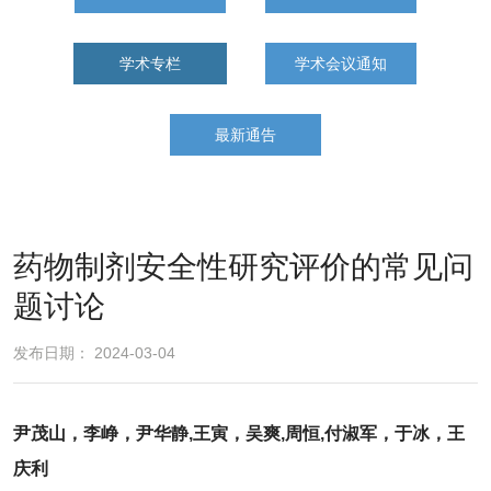
学术专栏
学术会议通知
最新通告
药物制剂安全性研究评价的常见问
题讨论
发布日期： 2024-03-04
尹茂山
，
李峥
，
尹华静
,
王寅
，
吴爽
,
周恒
,
付淑军
，
于冰
，
王
庆利