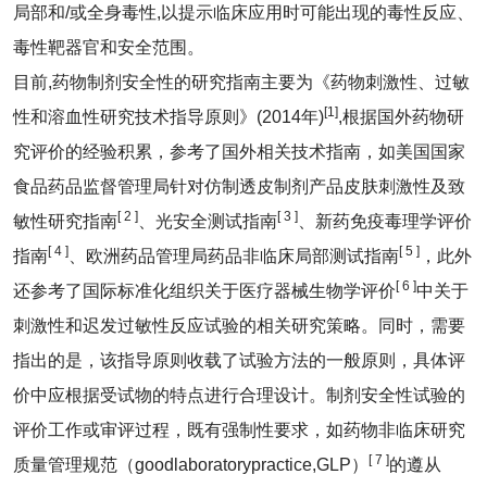
局部和/或全身毒性,以提示临床应用时可能出现的毒性反应、
毒性靶器官和安全范围。
目前,药物制剂安全性的研究指南主要为《药物刺激性、过敏
[
1
]
性和溶血性研究技术指导原则》(2014年)
,根据国外药物研
究评价的经验积累，参考了国外相关技术指南，如美国国家
食品药品监督管理局针对仿制透皮制剂产品皮肤刺激性及致
[ 2 ]
[ 3 ]
敏性研究指南
、光安全测试指南
、新药免疫毒理学评价
[ 4 ]
[ 5 ]
指南
、欧洲药品管理局药品非临床局部测试指南
，此外
[ 6 ]
还参考了国际标准化组织关于医疗器械生物学评价
中关于
刺激性和迟发过敏性反应试验的相关研究策略。同时，需要
指出的是，该指导原则收载了试验方法的一般原则，具体评
价中应根据受试物的特点进行合理设计。制剂安全性试验的
评价工作或审评过程，既有强制性要求，如药物非临床研究
[ 7 ]
质量管理规范（goodlaboratorypractice,GLP）
的遵从