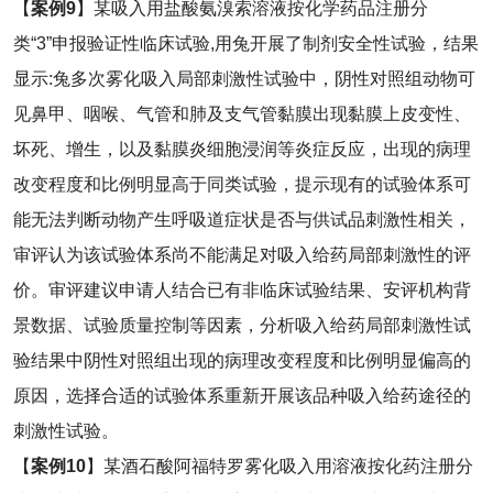
【
案例
9
】某吸入用盐酸氨溴索溶液按化学药品注册分
类“3”申报验证性临床试验,用兔开展了制剂安全性试验，结果
显示:兔多次雾化吸入局部刺激性试验中，阴性对照组动物可
见鼻甲、咽喉、气管和肺及支气管黏膜出现黏膜上皮变性、
坏死、增生，以及黏膜炎细胞浸润等炎症反应，出现的病理
改变程度和比例明显高于同类试验，提示现有的试验体系可
能无法判断动物产生呼吸道症状是否与供试品刺激性相关，
审评认为该试验体系尚不能满足对吸入给药局部刺激性的评
价。审评建议申请人结合已有非临床试验结果、安评机构背
景数据、试验质量控制等因素，分析吸入给药局部刺激性试
验结果中阴性对照组出现的病理改变程度和比例明显偏高的
原因，选择合适的试验体系重新开展该品种吸入给药途径的
刺激性试验。
【
案例
10
】某酒石酸阿福特罗雾化吸入用溶液按化药注册分