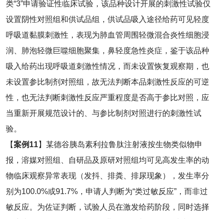
类“3”申请验证性临床试验，该品种设计开展的刺激性试验仅
设置阴性对照组和供试品组，供试品吸入途径给药可见轻度
呼吸道黏膜刺激性，表现为肺血管周围轻微混合炎性细胞浸
润、肺泡轻微巨噬细胞聚集，鼻轻度急性炎症，鉴于该品种
吸入给药出现呼吸道刺激性情况，而未设置恢复观察期，也
未设置参比制剂对照组，故无法判断本品刺激性反应的可逆
性，也无法判断刺激性反应严重程度是否高于参比对照，应
当重新开展规范设计的、与参比制剂对照进行的刺激性试
验。
【
案例
11
】某德谷胰岛素利拉鲁肽注射液按生物类似物申
报，溶媒对照组、自研品及原研对照组均可见高发生率的动
物临床观察异常表现（发抖、排粪、排尿现象），发生率分
别为100.0%或91.7%，申请人判断为“类过敏反应”，而非过
敏反应。为佐证判断，试验人员在激发给药阶段，同时选择