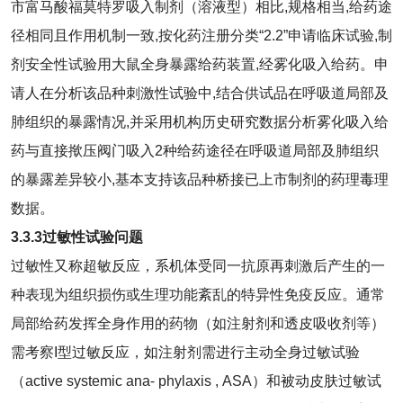
市富马酸福莫特罗吸入制剂（溶液型）相比,规格相当,给药途
径相同且作用机制一致,按化药注册分类“2.2”申请临床试验,制
剂安全性试验用大鼠全身暴露给药装置,经雾化吸入给药。申
请人在分析该品种刺激性试验中,结合供试品在呼吸道局部及
肺组织的暴露情况,并采用机构历史研究数据分析雾化吸入给
药与直接揿压阀门吸入2种给药途径在呼吸道局部及肺组织
的暴露差异较小,基本支持该品种桥接已上市制剂的药理毒理
数据。
3.3.
3
过敏性试验问题
过敏性又称超敏反应，系机体受同一抗原再刺激后产生的一
种表现为组织损伤或生理功能紊乱的特异性免疫反应。通常
局部给药发挥全身作用的药物（如注射剂和透皮吸收剂等）
需考察I型过敏反应，如注射剂需进行主动全身过敏试验
（active systemic ana⁃ phylaxis , ASA）和被动皮肤过敏试