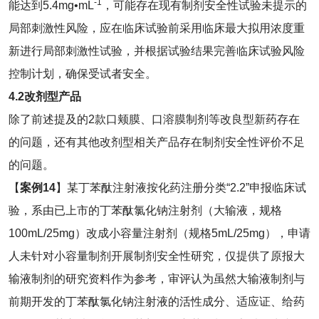
-1
能达到5.4mg•mL
，可能存在现有制剂安全性试验未提示的
局部刺激性风险，应在临床试验前采用临床最大拟用浓度重
新进行局部刺激性试验，并根据试验结果完善临床试验风险
控制计划，确保受试者安全。
4.2
改剂型产品
除了前述提及的2款口颊膜、口溶膜制剂等改良型新药存在
的问题，还有其他改剂型相关产品存在制剂安全性评价不足
的问题。
【
案例
14
】某丁苯酞注射液按化药注册分类“2.2”申报临床试
验，系由已上市的丁苯酞氯化钠注射剂（大输液，规格
100mL/25mg）改成小容量注射剂（规格5mL/25mg），申请
人未针对小容量制剂开展制剂安全性研究，仅提供了原报大
输液制剂的研究资料作为参考，审评认为虽然大输液制剂与
前期开发的丁苯酞氯化钠注射液的活性成分、适应证、给药