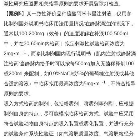
激性研究应遵照相关指导原则的要求开展裂隙灯检查。
【
案例
5
】某一致性评价品种硫酸阿米卡星注射液，仅用参
比制剂国外说明书临床用法用量情况:在静脉滴注的情况下，
通常以100-200mg（效价）的速度溶解在补液100-500mL
中，并在30-60min内给药］拟定刺激性试验给药浓度为
1
2mg•mL-
，而参比制剂国内现行说明书（肌内注射或静脉滴
注给药:当静脉内给予时可以按每500mg加入无菌稀释剂100
或200mL来配制，如0.9%NaCl或5%的葡萄糖注射液或其他
-1
合适的溶液）中临床拟用最高浓度为5mg•mL
，不符合指导
原则的要求。
吸入方式给药的制剂，包括粉雾剂、喷雾剂等剂型，应根据
制剂自身的特点，尽可能模拟临床给药方式。试验中应采用
符合试验动物自身特点的吸入装置或雾化装置，并进行充分
的试验条件系统性验证（如气溶胶质量浓度、气溶胶粒径分