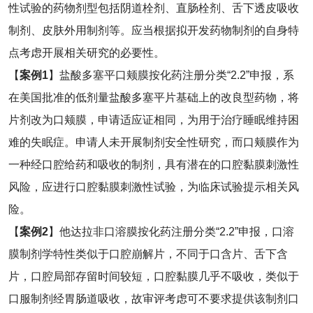
性试验的药物剂型包括阴道栓剂、直肠栓剂、舌下透皮吸收
制剂、皮肤外用制剂等。应当根据拟开发药物制剂的自身特
点考虑开展相关研究的必要性。
【
案例
1
】盐酸多塞平口颊膜按化药注册分类“2.2”申报，系
在美国批准的低剂量盐酸多塞平片基础上的改良型药物，将
片剂改为口颊膜，申请适应证相同，为用于治疗睡眠维持困
难的失眠症。申请人未开展制剂安全性研究，而口颊膜作为
一种经口腔给药和吸收的制剂，具有潜在的口腔黏膜刺激性
风险，应进行口腔黏膜刺激性试验，为临床试验提示相关风
险。
【
案例
2
】他达拉非口溶膜按化药注册分类“2.2”申报，口溶
膜制剂学特性类似于口腔崩解片，不同于口含片、舌下含
片，口腔局部存留时间较短，口腔黏膜几乎不吸收，类似于
口服制剂经胃肠道吸收，故审评考虑可不要求提供该制剂口