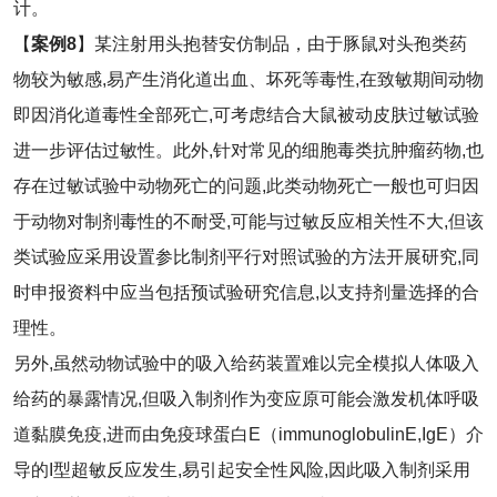
计。
【
案例
8
】某注射用头抱替安仿制品，由于豚鼠对头孢类药
物较为敏感,易产生消化道出血、坏死等毒性,在致敏期间动物
即因消化道毒性全部死亡,可考虑结合大鼠被动皮肤过敏试验
进一步评估过敏性。此外,针对常见的细胞毒类抗肿瘤药物,也
存在过敏试验中动物死亡的问题,此类动物死亡一般也可归因
于动物对制剂毒性的不耐受,可能与过敏反应相关性不大,但该
类试验应采用设置参比制剂平行对照试验的方法开展研究,同
时申报资料中应当包括预试验研究信息,以支持剂量选择的合
理性。
另外,虽然动物试验中的吸入给药装置难以完全模拟人体吸入
给药的暴露情况,但吸入制剂作为变应原可能会激发机体呼吸
道黏膜免疫,进而由免疫球蛋白E（immunoglobulinE,IgE）介
导的I型超敏反应发生,易引起安全性风险,因此吸入制剂采用