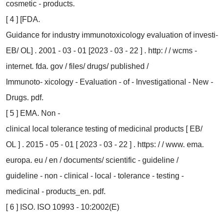
cosmetic - products.
[ 4 ] [FDA.
Guidance for industry immunotoxicology evaluation of investi⁃
EB/ OL] . 2001 - 03 - 01 [2023 - 03 - 22 ] . http: / / wcms -
internet. fda. gov / files/ drugs/ published /
Immunoto⁃ xicology - Evaluation - of - Investigational - New -
Drugs. pdf.
[ 5 ] EMA. Non -
clinical local tolerance testing of medicinal products [ EB/
OL ] . 2015 - 05 - 01 [ 2023 - 03 - 22 ] . https: / / www. ema.
europa. eu / en / documents/ scientific - guideline /
guideline - non - clinical - local - tolerance - testing -
medicinal - products_en. pdf.
[ 6 ] ISO. ISO 10993 - 10:2002(E)