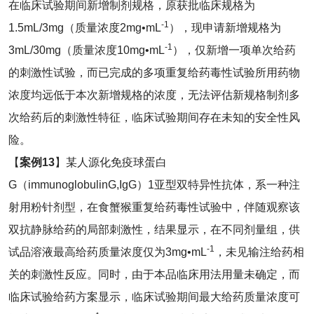
在临床试验期间新增制剂规格，原获批临床规格为
-1
1.5mL/3mg（质量浓度2mg•mL
），现申请新增规格为
-1
3mL/30mg（质量浓度10mg•mL
），仅新增一项单次给药
的刺激性试验，而已完成的多项重复给药毒性试验所用药物
浓度均远低于本次新增规格的浓度，无法评估新规格制剂多
次给药后的刺激性特征，临床试验期间存在未知的安全性风
险。
【
案例
13
】某人源化免疫球蛋白
G（immunoglobulinG,IgG）1亚型双特异性抗体，系一种注
射用粉针剂型，在食蟹猴重复给药毒性试验中，伴随观察该
双抗静脉给药的局部刺激性，结果显示，在不同剂量组，供
-1
试品溶液最高给药质量浓度仅为3mg•mL
，未见输注给药相
关的刺激性反应。同时，由于本品临床用法用量未确定，而
临床试验给药方案显示，临床试验期间最大给药质量浓度可