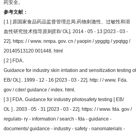
药安全。
参考文献
：
[ 1 ] 原国家食品药品监督管理总局.药物刺激性、过敏性和溶
血性研究技术指导原则[EB/ OL]. 2014 - 05 - 13 [2023 - 03 -
22]. https: / / www. nmpa. gov. cn / yaopin / ypggtg / ypqtgg /
20140513120 001448. html
[ 2 ] FDA.
Guidance for industry skin irritation and sensitization testing 
EB/ OL] . 1999 - 12 - 16 [2023 - 03 - 22]. http: / / www. Fda.
gov / cder/ guidance / index. html.
[ 3 ] FDA. Guidance for industry photosafety testing [ EB/
OL ] . 2003 - 05 - 31 [2023 - 03 - 22]. https: / / www. fda. gov /
regulato⁃ ry - information / search - fda - guidance -
documents/ guidance - industry - safety - nanomaterials -