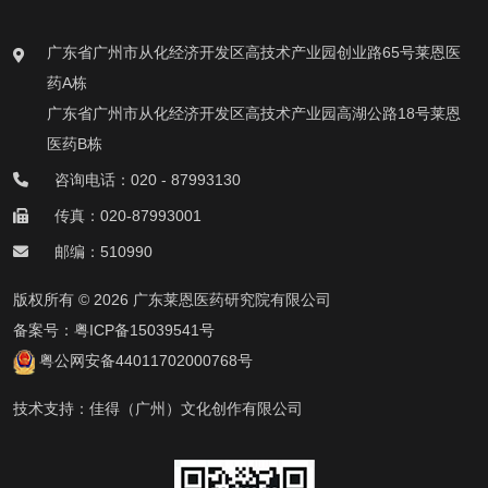
广东省广州市从化经济开发区高技术产业园创业路65号莱恩医
药A栋
广东省广州市从化经济开发区高技术产业园高湖公路18号莱恩
医药B栋
咨询电话：020 - 87993130
传真：020-87993001
邮编：510990
版权所有 © 2026 广东莱恩医药研究院有限公司
备案号：
粤ICP备15039541号
粤公网安备44011702000768号
技术支持：
佳得（广州）文化创作有限公司