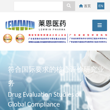
首页
EN
符合国际要求的核心评价研究业
务
Drug Evaluation Studies of
Global Compliance