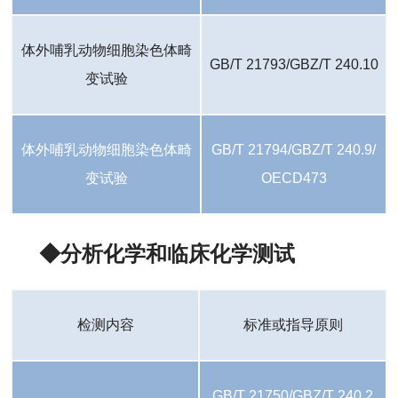
体外哺乳动物细胞染色体畸
GB/T 21793/GBZ/T 240.10
变试验
体外哺乳动物细胞染色体畸
GB/T 21794/GBZ/T 240.9/
变试验
OECD473
◆
分析化学和临床化学测试
检测内容
标准或指导原则
GB/T 21750/GBZ/T 240.2