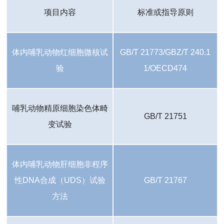
项目内容
标准或指导原则
体内哺乳动物红细胞微核试
GB/T 21773/GBZ/T 240.1
验
1/OECD474
哺乳动物精原细胞染色体畸
GB/T 21751
变试验
体内哺乳动物肝细胞非程序
性
DNA
合成（
UDS
）试验
GB/T 21767
方法