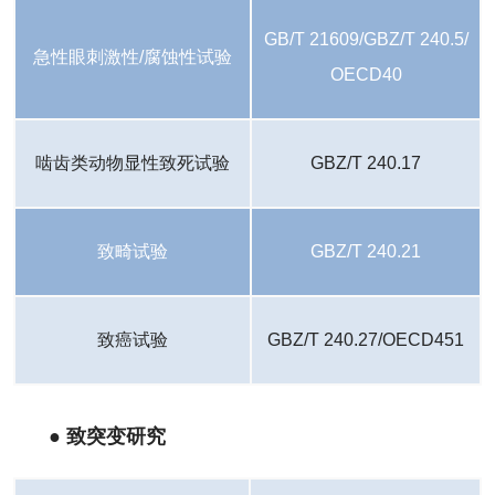
GB/T 21609/GBZ/T 240.5/
急性眼刺激性/腐蚀性试验
OECD40
啮齿类动物显性致死试验
GBZ/T 240.17
致畸试验
GBZ/T 240.21
致癌试验
GBZ/T 240.27/OECD451
●
致突变研究