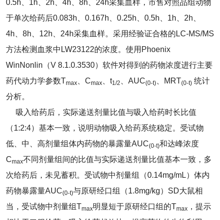
0.5h、1h、2h、4h、8h、24h采集血样，市售对照品组动物
于单次给药后0.083h、0.167h、0.25h、0.5h、1h、2h、
4h、8h、12h、24h采集血样。采用经验证合格的LC-MS/MS
方法检测血浆中LW23122的浓度。使用Phoenix
WinNonlin（V 8.1.0.3530）软件对得到的药物浓度进行主要
药代动力学参数T
、C
、t
、AUC
、MRT
统计
max
max
1/2
(0-t)
(0-t)
分析。
吸入给药后，实际递送剂量比值与吸入给药时长比值
（1:2:4）基本一致，说明动物吸入给药系统稳定。受试物
低、中、高剂量组体内药物的暴露量AUC
和达峰浓度
(0-t)
C
不同剂量组间的比值与实际递送剂量比值基本一致，多
max
次给药后，未见蓄积。受试物中剂量组（0.14mg/mL）体内
药物暴露量AUC
与原研经口组（1.8mg/kg）SD大鼠相
(0-t)
当，受试物中剂量组T
明显短于原研经口组的T
，提示
max
max