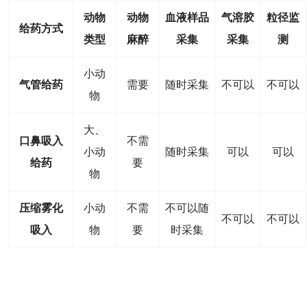
动物
动物
血液样品
气溶胶
粒径监
给药方式
类型
麻醉
采集
采集
测
小动
气管给药
需要
随时采集
不可以
不可以
物
大、
口鼻吸入
不需
小动
随时采集
可以
可以
给药
要
物
压缩雾化
小动
不需
不可以随
不可以
不可以
吸入
物
要
时采集